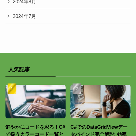
2024年8月
2024年7月
人気記事
鮮やかにコードを彩る！C#
C#でのDataGridViewデー
で扱うカラーコード一覧と
タバインド完全解説: 効率