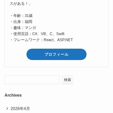
スがある！」
・年齢：31歳
・出身：福岡
・趣味：マンガ
・使用言語：C#、VB、C、Swift
・フレームワーク：React、ASP.NET
プロフィール
検索
Archives
2026年4月