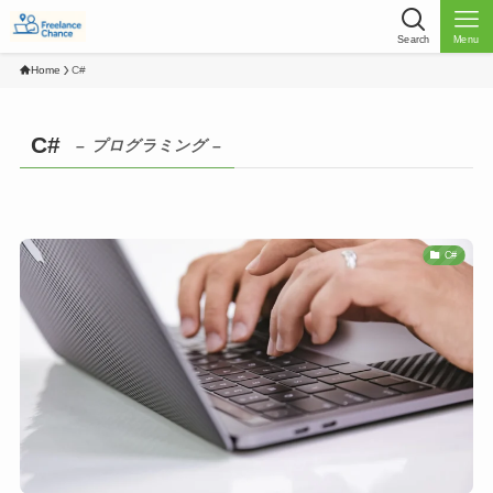
Search
Menu
Home
C#
C#
– プログラミング –
C#