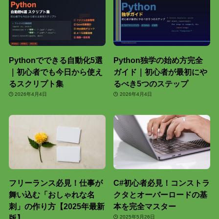
Pythonでできる自動化5選
Python独学の始め方完全
｜初心者でも今日から使え
ガイド｜初心者が最初にや
るスクリプト集
るべき5つのステップ
2026年4月4日
2026年4月4日
フリーランス必見！仕事が
C#初心者必見！コンストラ
舞い込む「おしゃれな名
クタとオーバーロードの基
刺」の作り方【2025年最新
本を完全マスター
版】
2025年5月26日