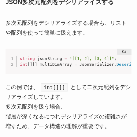
JSON多次元配列をデシリアライズする
多次元配列をデシリアライズする場合も、リスト
や配列を使って簡単に扱えます。
string
 jsonString 
=
"[[1, 2], [3, 4]]"
;
int
[
]
[
]
 multiDimArray 
=
 JsonSerializer
.
Deserial
この例では、
として二次元配列をデシ
int[][]
リアライズしています。
多次元配列を扱う場合、
階層が深くなるにつれデシリアライズの複雑さが
増すため、データ構造の理解が重要です。