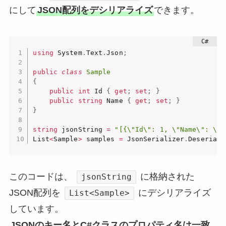
にして
JSON配列をデシリアライズ
できます。
using
 System
.
Text
.
Json
;
public
class
Sample
{
public
int
 Id 
{
get
;
set
;
}
public
string
 Name 
{
get
;
set
;
}
}
string
 jsonString 
=
"[{\"Id\": 1, \"Name\": \"J
List
<
Sample
>
 samples 
=
 JsonSerializer
.
Deseriali
このコードは、
に格納された
jsonString
JSON配列を
にデシリアライズ
List<Sample>
しています。
JSONのキー名とC#クラスのプロパティ名は一致