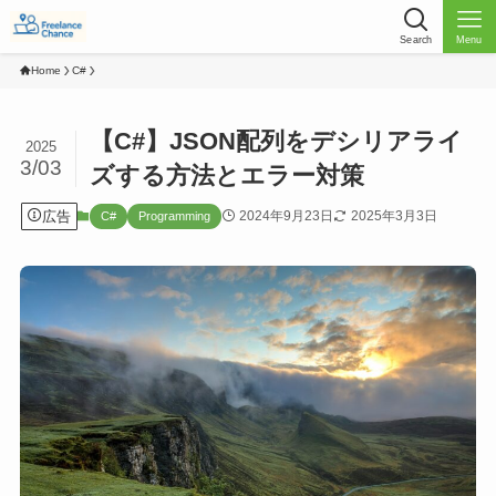
Search
Menu
Home
C#
【C#】JSON配列をデシリアライ
2025
3/03
ズする方法とエラー対策
広告
2024年9月23日
2025年3月3日
C#
Programming