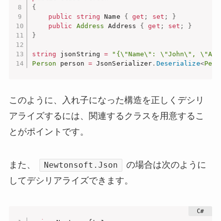
{
public
string
 Name 
{
get
;
set
;
}
public
Address
 Address 
{
get
;
set
;
}
}
string
 jsonString 
=
"{\"Name\": \"John\", \"Add
Person
 person 
=
 JsonSerializer
.
Deserialize
<
Pers
このように、入れ子になった構造を正しくデシリ
アライズするには、関連するクラスを用意するこ
とがポイントです。
また、
の場合は次のように
Newtonsoft.Json
してデシリアライズできます。