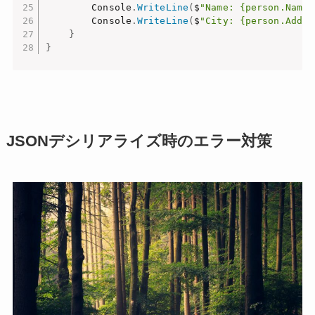
        Console
.
WriteLine
(
$
"Name: {person.Name}
        Console
.
WriteLine
(
$
"City: {person.Addre
}
}
JSONデシリアライズ時のエラー対策