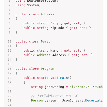
using
 Newtonsoft
.
Json
;
using
 System
;
public
class
Address
{
public
string
 City 
{
get
;
set
;
}
public
string
 ZipCode 
{
get
;
set
;
}
}
public
class
Person
{
public
string
 Name 
{
get
;
set
;
}
public
Address
 Address 
{
get
;
set
;
}
}
public
class
Program
{
public
static
void
Main
(
)
{
string
 jsonString 
=
"{\"Name\": \"John\
// 入れ子構造のデシリアライズ
Person
 person 
=
 JsonConvert
.
Deserialize