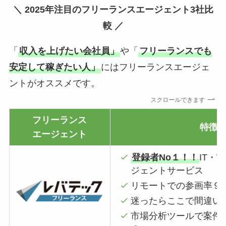
＼ 2025年注目のフリーランスエージェント3社比
較 ／
「
収入を上げたい会社員」
や「
フリーランスでも
安定して稼ぎたい人」
にはフリーランスエージェ
ントがオススメです。
スクロールできます
フリーランス
特徴
エージェント
登録者No１！！
IT・
ジェントサービス
リモートでの参画率９
迷ったらここで間違い
市場分析ツールで案件