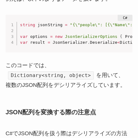
string
 jsonString 
=
"{\"people\": [{\"Name\": \
var
 options 
=
new
JsonSerializerOptions
{
 Prope
var
 result 
=
 JsonSerializer
.
Deserialize
<
Diction
このコードでは、
を用いて、
Dictionary<string, object>
複数のJSON配列をデシリアライズしています。
JSON配列を変換する際の注意点
C#でJSON配列を扱う際はデシリアライズの方法