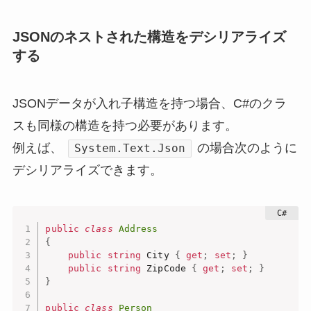
JSONのネストされた構造をデシリアライズ
する
JSONデータが入れ子構造を持つ場合、C#のクラ
スも同様の構造を持つ必要があります。
例えば、
の場合次のように
System.Text.Json
デシリアライズできます。
public
class
Address
{
public
string
 City 
{
get
;
set
;
}
public
string
 ZipCode 
{
get
;
set
;
}
}
public
class
Person