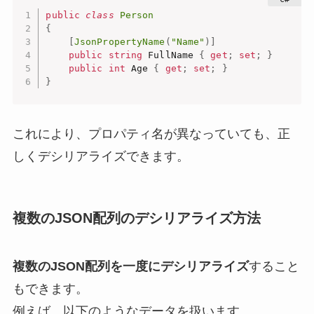
public
class
Person
{
[
JsonPropertyName
(
"Name"
)
]
public
string
 FullName 
{
get
;
set
;
}
public
int
 Age 
{
get
;
set
;
}
}
これにより、プロパティ名が異なっていても、正
しくデシリアライズできます。
複数のJSON配列のデシリアライズ方法
複数のJSON配列を一度にデシリアライズ
すること
もできます。
例えば、以下のようなデータを扱います。