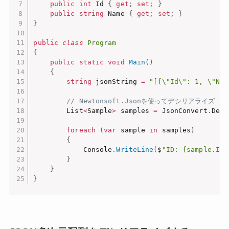
public
int
 Id 
{
get
;
set
;
}
public
string
 Name 
{
get
;
set
;
}
}
public
class
Program
{
public
static
void
Main
(
)
{
string
 jsonString 
=
"[{\"Id\": 1, \"Nam
// Newtonsoft.Jsonを使ってデシリアライズ
        List
<
Sample
>
 samples 
=
 JsonConvert
.
Dese
foreach
(
var
 sample 
in
 samples
)
{
            Console
.
WriteLine
(
$
"ID: {sample.Id}
}
}
}